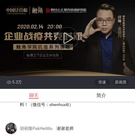
各位学习聆听！
下次课程预告：2月15日（周六）15:00中南财经政法大学
工商管理学院经贸系教授田毕飞主讲《突发公共卫生事件下
的创新创业》，请持续关注！也欢迎加入学习群获取更多资
料！（微信号：shenhuxi6）
《中国经营报》听课助手
金错刀老师讲课到此结束，感谢
各位学习聆听！
下次课程预告：2月15日（周六）15:00中南财经政法大学
5.3万
倍速
原画质
工商管理学院经贸系教授田毕飞主讲《突发公共卫生事件下
聊天
简介
的创新创业》，请持续关注！也欢迎加入学习群获取更多资
料！（微信号：shenhuxi6）
胡裕隆PakHeiWu
谢谢老师