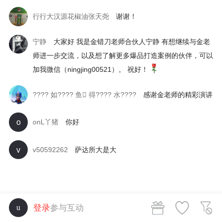
行行大汉源花椒油张天尧
谢谢！
宁静
大家好 我是金错刀老师合伙人宁静 有想继续与金老
师进一步交流，以及想了解更多爆品打造案例的伙伴，可以
加我微信（ningjing00521）。 祝好！
???? 如???? 鱼 得???? 水????
感谢金老师的精彩演讲
o
onL丫猪
你好
v
v50592262
萨达所大是大
登录
参与互动
u